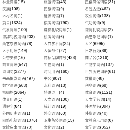
(15)
(43)
(31)
林业词语
旅游词语
民俗风俗词语
(108)
(9)
(462)
民族
民族词语
名胜古迹
(1)
(7)
(138)
木材名词
能源词语
农业词语
(1324)
(790)
(9)
篇目
棋牌词语
气功词语
(100)
(1)
(2)
气象词语
谦称礼貌用语
谦词礼貌用语
(203)
(6)
(1)
谦辞礼貌用语
桥牌词语
曲艺杂记词语
(78)
(24)
(6995)
曲艺杂技词语
人口学名词
人名
(149)
(27)
(88)
人事用语
人体部位
日常行为
(16)
(438)
(1216)
荣誉美称
商标品牌商号
商品名
(547)
(1)
(137)
商业词语
生物词语
生物学词语
(3277)
(160)
(61)
诗词句
时间用语
世界历史词语
(497)
(907)
(48)
书画摄影词语
书名
数量词
(563)
(13)
(69)
数学词语
水利词语
税务词语
(2064)
(4)
(1121)
探骊格
特殊谜目
体育词语
(1)
(100)
(14)
体育用语
天文词语
天文学名词
(84)
(19)
(394)
通假字
统计词语
外国地名
(1)
(60)
(40)
外国历史词语
外交词语
外贸词语
(1076)
(15)
(8)
网络电脑词语
卫生防疫词语
文牍启示用语
(70)
(2)
(352)
文牍启事用语
文化词语
文学词语