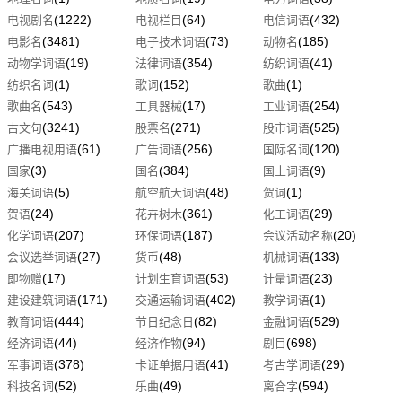
(1222)
(64)
(432)
电视剧名
电视栏目
电信词语
(3481)
(73)
(185)
电影名
电子技术词语
动物名
(19)
(354)
(41)
动物学词语
法律词语
纺织词语
(1)
(152)
(1)
纺织名词
歌词
歌曲
(543)
(17)
(254)
歌曲名
工具器械
工业词语
(3241)
(271)
(525)
古文句
股票名
股市词语
(61)
(256)
(120)
广播电视用语
广告词语
国际名词
(3)
(384)
(9)
国家
国名
国土词语
(5)
(48)
(1)
海关词语
航空航天词语
贺词
(24)
(361)
(29)
贺语
花卉树木
化工词语
(207)
(187)
(20)
化学词语
环保词语
会议活动名称
(27)
(48)
(133)
会议选举词语
货币
机械词语
(17)
(53)
(23)
即物赠
计划生育词语
计量词语
(171)
(402)
(1)
建设建筑词语
交通运输词语
教学词语
(444)
(82)
(529)
教育词语
节日纪念日
金融词语
(44)
(94)
(698)
经济词语
经济作物
剧目
(378)
(41)
(29)
军事词语
卡证单据用语
考古学词语
(52)
(49)
(594)
科技名词
乐曲
离合字