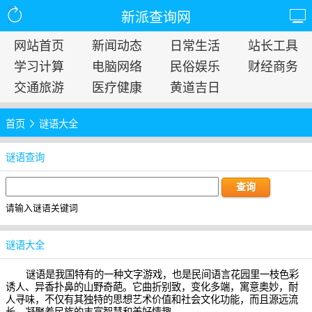
新派查询网
网站首页
新闻动态
日常生活
站长工具
学习计算
电脑网络
民俗娱乐
财经商务
交通旅游
医疗健康
黄道吉日
首页
谜语大全
谜语查询
请输入谜语关键词
谜语大全
谜语是我国特有的一种文字游戏，也是民间语言花园里一枝色彩
诱人、异香扑鼻的山野奇葩。它曲折别致，变化多端，寓意奥妙，耐
人寻味，不仅有其独特的思想艺术价值和社会文化功能，而且源远流