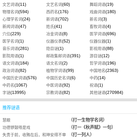
(11)
(60)
(19)
文艺词语
文艺名词
舞蹈词语
(594)
(176)
(180)
物理名词
西药名
戏曲词语
(24)
(702)
(3)
心理学名词
新词语
新名词
(47)
(41)
(4)
新闻词语
姓氏
畜牧词语
(229)
(8)
(696)
穴位
冶金词语
医学词语
(1)
(52)
(1)
医学名词
仪器仪表
仪器仪器
(281)
(1)
(88)
音乐词语
隐目谜
影视用语
(1)
(391)
(12)
影院用语
邮政集邮词语
游目谜
(184)
(2)
(196)
语文词语
语文名词
哲学词语
(82)
(99)
(2363)
政治词语
植物学词语
中国地名
(576)
(6)
(14)
中国历史词语
中国历史名词
中药
(1067)
(92)
(1)
中药名
中医词语
祝语
(13995)
(82)
(270984)
字谜
宗教词语
其他谜语
推荐谜语
（打一生物学名词）
慧眼
（打一《秋声赋》一句）
功德锣鼓唔是戏
（打一列人）
失责于前，收贿在后，和珅安得不审