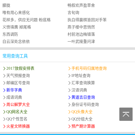
朦胧
畅叙欢声盈草舍
唯有用心来感化
言旬询
花样多，供应无问题·粉底格
执白得赢棋皆因对手笨
义愤填膺·掉尾格
燕子楼中思悄然
东西调防
村前池边梅错落
白云深处念依依
一叶武陵重问津
常用查询工具
2017放假安排表
手机号码归属地查询
天气预报查询
IP地址查询
邮编区号查询
汇率查询换算
新华字典
汉语词典
成语词典
黄道吉日查询
周公解梦大全
身份证号码查询
QQ网名大全
QQ头像大全
QQ个性签名
QQ分组大全
火星文转换器
预产期计算器