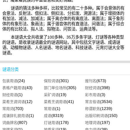
长，凝聚着民族的丰富智慧和美好情趣。
谜语的猜法多种多样，比较常见的有二十多种。属于会意体的有
会意法、反射法、借扣法、侧扣法、分扣发、溯源法；属于增损体的
有加法、减法、加减法；属于离合体的有离底法、离面法；属于象形
体的有象形法、象画法；属于谐音体的有直谐法、间谐法；属于综合
体的有比较法、拟人法、拟物法、问答法、运典法等。
本谜语大全共收录了100多种、35万多条字谜、灯谜等各种类型
的谜语，是收录谜语最全的谜语网站，其中包括文字谜语、成语谜
语、动植物谜语、人名谜语、地名谜语、科技谜语、元宵灯谜大全等
谜语。
谜语分类
(24)
(301)
(673)
包装用语
保险词语
报刊名
(43)
(305)
(398)
表格户籍用语
部门单位场所
财经词语
(1)
(19)
(3)
财经用语
采矿词语
彩市用语
(12)
(41)
(3534)
菜肴烹调词语
菜肴烹调用语
常言俗语
(703)
(1)
(1239)
常用词
常用语
称谓职务
(1)
(8319)
(150)
成谦辞礼貌用语
成语
出版印刷词语
(807)
(178)
(197)
词曲牌名
灯谜用语
地理词语
(1)
(19)
(38)
地理名词
地质名词
电力词语