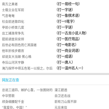
（打一易经一句）
南方之美者
（打一字谜）
士载立业在军前
（打一象棋术语）
气息奄奄
（打一9笔字）
社会前进靠四化
（打一字谜）
亭前小桥曾几度
（打一古龙小说人物）
出工捕渔常争先
（打一医疗用品）
提前调查另安排
（打一电影名）
后世必有因色而亡其国者
（打一商业词语）
他年折桂步蟾宫
（打一成语）
却说女大当嫁·蕉心格
（打一唐人）
寺压山河天宇静
（打一温州名人一）
淹乃探怀中得五色笔一以授之，尔后
诗绝无美句，时人谓之才尽
网友正在查
总说三道四，嫉妒心重，一张图财的
漫江碧透
中华赞歌
自卫还击战
脸
颀身细腰配千金
前有刀山我不辞
“我爱你，中国！”
元旦来信