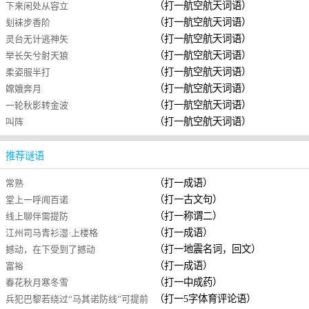
（打一航空航天词语）
下来闲处从容立
（打一航空航天词语）
刬袜步香阶
（打一航空航天词语）
灵台无计逃神矢
（打一航空航天词语）
举长矢兮射天狼
（打一航空航天词语）
柔姿服半打
（打一航空航天词语）
嫦娥奔月
（打一航空航天词语）
一轮秋影转金波
（打一航空航天词语）
叫阵
推荐谜语
（打一成语）
常熟
（打一古文句）
堂上一呼闻百诺
（打一称谓二）
线上聊伴需提防
（打一成语）
江州司马青衫湿·上楼格
（打一地震名词，回文）
撼动，在下受到了撼动
（打一成语）
富裕
（打一中成药）
春花秋月寒冬雪
（打一5字体育评论语）
兵犯巴黎若绕过“马其诺防线”可提前