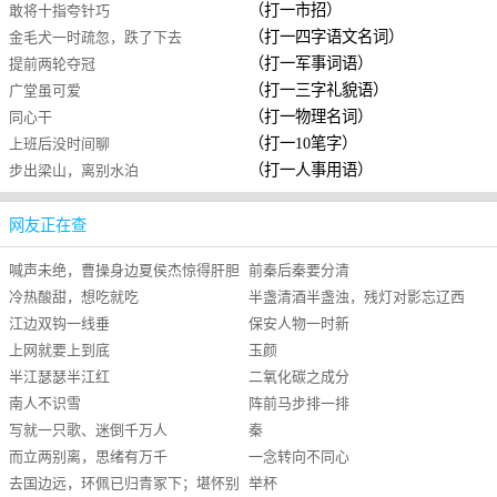
（打一市招）
敢将十指夸针巧
入境也。
（打一四字语文名词）
金毛犬一时疏忽，跌了下去
（打一军事词语）
提前两轮夺冠
（打一三字礼貌语）
广堂虽可爱
（打一物理名词）
同心干
（打一10笔字）
上班后没时间聊
（打一人事用语）
步出梁山，离别水泊
网友正在查
喊声未绝，曹操身边夏侯杰惊得肝胆
前秦后秦要分清
冷热酸甜，想吃就吃
半盏清酒半盏浊，残灯对影忘辽西
碎裂，倒撞于马下
江边双钩一线垂
保安人物一时新
上网就要上到底
玉颜
半江瑟瑟半江红
二氧化碳之成分
南人不识雪
阵前马步排一排
写就一只歌、迷倒千万人
秦
而立两别离，思绪有万千
一念转向不同心
去国边远，环佩已归青冢下；堪怀别
举杯