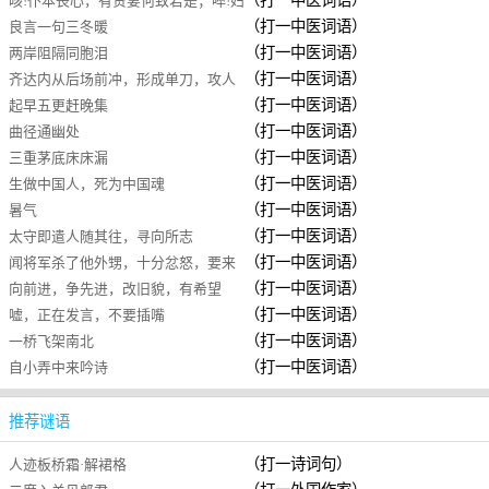
（打一中医词语）
咳!仆本丧心，有贤妻何致若是；啐!妇
（打一中医词语）
良言一句三冬暖
虽长舌，非老贼不到今朝
（打一中医词语）
两岸阻隔同胞泪
（打一中医词语）
齐达内从后场前冲，形成单刀，攻人
（打一中医词语）
起早五更赶晚集
一球
（打一中医词语）
曲径通幽处
（打一中医词语）
三重茅底床床漏
（打一中医词语）
生做中国人，死为中国魂
（打一中医词语）
暑气
（打一中医词语）
太守即遣人随其往，寻向所志
（打一中医词语）
闻将军杀了他外甥，十分忿怒，要来
（打一中医词语）
向前进，争先进，改旧貌，有希望
河北与将军交战
（打一中医词语）
嘘，正在发言，不要插嘴
（打一中医词语）
一桥飞架南北
（打一中医词语）
自小弄中来吟诗
推荐谜语
（打一诗词句）
人迹板桥霜·解裙格