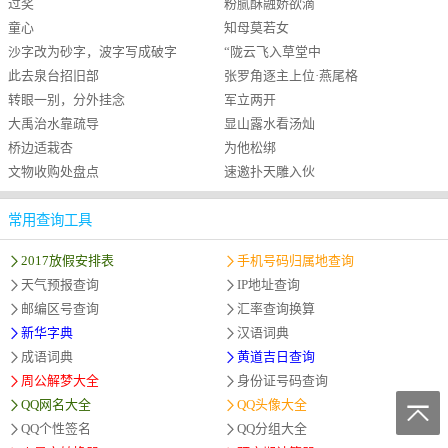
过奖
粉腻酥融娇欲滴
童心
知母莫若女
沙字改为砂字，波字写成破字
“陇云飞入草堂中
此去泉台招旧部
张罗角逐主上位·燕尾格
转眼一别，分外挂念
军立两开
大禹治水靠疏导
显山露水看汤灿
桥边适栽杏
为他松绑
文物收购处盘点
速邀扑天雕入伙
常用查询工具
2017放假安排表
手机号码归属地查询
天气预报查询
IP地址查询
邮编区号查询
汇率查询换算
新华字典
汉语词典
成语词典
黄道吉日查询
周公解梦大全
身份证号码查询
QQ网名大全
QQ头像大全
QQ个性签名
QQ分组大全