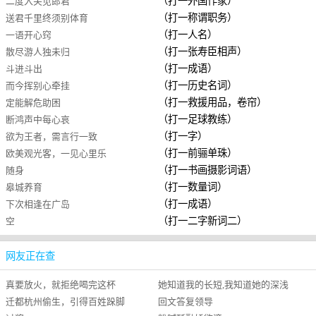
（打一外国作家）
二度入关见郎君
（打一称谓职务）
送君千里终须别体育
（打一人名）
一语开心窍
（打一张寿臣相声）
散尽游人独未归
（打一成语）
斗进斗出
（打一历史名词）
而今挥别心牵挂
（打一救援用品，卷帘）
定能解危助困
（打一足球教练）
断鸿声中每心哀
（打一字）
欲为王者，需言行一致
（打一前骊单珠）
欧美观光客，一见心里乐
（打一书画摄影词语）
随身
（打一数量词）
皋城养育
（打一成语）
下次相逢在广岛
（打一二字新词二）
空
网友正在查
真要放火，就拒绝喝完这杯
她知道我的长短,我知道她的深浅
迁都杭州偷生，引得百姓跺脚
回文答复领导