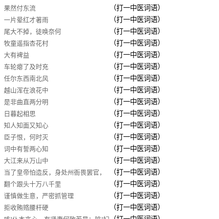
（打一中医词语）
果然付东流
（打一中医词语）
一片晕红才著雨
（打一中医词语）
尾大不掉，徒唤奈何
（打一中医词语）
牧童遥指杏花村
（打一中医词语）
大有裨益
（打一中医词语）
车轮瘪了及时充
（打一中医词语）
任尔东西南北风
（打一中医词语）
越山浑在浪花中
（打一中医词语）
是非曲直两分明
（打一中医词语）
日暮起相思
（打一中医词语）
知人知面又知心
（打一中医词语）
臣子恨，何时灭
（打一中医词语）
词中有誓两心知
（打一中医词语）
大江来从万山中
（打一中医词语）
当了皇帝怕造反，身处州衙畏罢官，
（打一中医词语）
翻个跟头十万八千里
芝麻小令巴升迁
（打一中医词语）
谨慎做生意，严密抓管理
（打一中医词语）
拒收贿赂腰杆硬