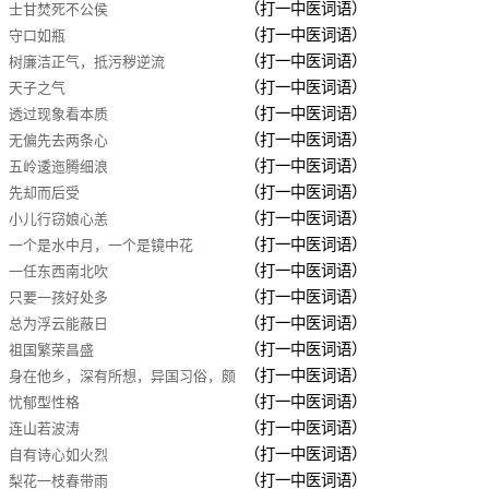
（打一中医词语）
士甘焚死不公侯
（打一中医词语）
守口如瓶
（打一中医词语）
树廉洁正气，抵污秽逆流
（打一中医词语）
天子之气
（打一中医词语）
透过现象看本质
（打一中医词语）
无偏先去两条心
（打一中医词语）
五岭逶迤腾细浪
（打一中医词语）
先却而后受
（打一中医词语）
小儿行窃娘心恙
（打一中医词语）
一个是水中月，一个是镜中花
（打一中医词语）
一任东西南北吹
（打一中医词语）
只要一孩好处多
（打一中医词语）
总为浮云能蔽日
（打一中医词语）
祖国繁荣昌盛
（打一中医词语）
身在他乡，深有所想，异国习俗，颇
（打一中医词语）
忧郁型性格
多不良。
（打一中医词语）
连山若波涛
（打一中医词语）
自有诗心如火烈
（打一中医词语）
梨花一枝春带雨