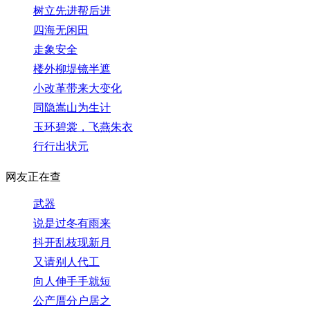
树立先进帮后进
四海无闲田
走象安全
楼外柳堤镜半遮
小改革带来大变化
同隐嵩山为生计
玉环碧裳，飞燕朱衣
行行出状元
网友正在查
武器
说是过冬有雨来
抖开乱枝现新月
又请别人代工
向人伸手手就短
公产厝分户居之