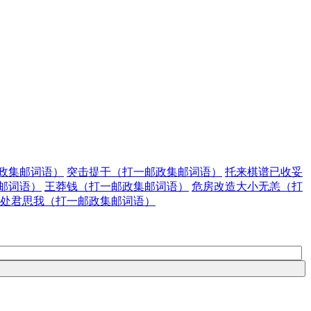
政集邮词语）
突击提干（打一邮政集邮词语）
托来棋谱已收妥
邮词语）
王莽钱（打一邮政集邮词语）
危房改造大小无恙（打
处君思我（打一邮政集邮词语）