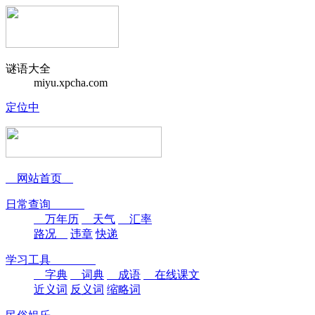
谜语大全
miyu.xpcha.com
定位中
网站首页
日常查询
万年历
天气
汇率
路况
违章
快递
学习工具
字典
词典
成语
在线课文
近义词
反义词
缩略词