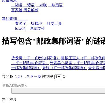
民俗娱乐
谜语
谚语
对联
歇后语
百家姓
周公解梦
其他查询
查名字
归属地
社交工具
base64
系统文件
描写包含"邮政集邮词语"的谜
烫发费（打一邮政集邮词语）
提拔正直人（打一邮政集
（打一邮政集邮词语）
外表美心灵美（打一邮政集邮词
一邮政集邮词语）
微观（打一邮政集邮词语）
未央宫淮
共94条
1
2
3
...
7
下一页
转到第
页
热门推荐