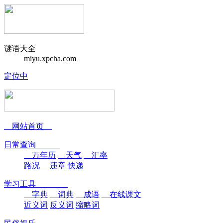
谜语大全
miyu.xpcha.com
定位中
网站首页
日常查询
万年历
天气
汇率
路况
违章
快递
学习工具
字典
词典
成语
在线课文
近义词
反义词
缩略词