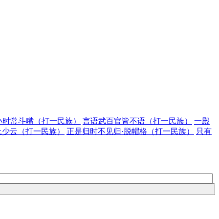
小时常斗嘴（打一民族）
言语武百官皆不语（打一民族）
一殿
上少云（打一民族）
正是归时不见归·脱帽格（打一民族）
只有