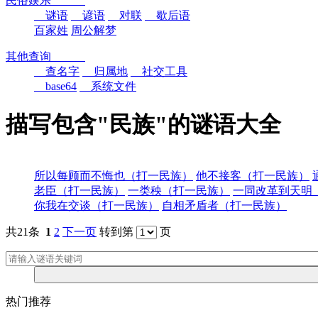
民俗娱乐
谜语
谚语
对联
歇后语
百家姓
周公解梦
其他查询
查名字
归属地
社交工具
base64
系统文件
描写包含"民族"的谜语大全
所以每顾而不悔也（打一民族）
他不接客（打一民族）
老臣（打一民族）
一类秧（打一民族）
一同改革到天明
你我在交谈（打一民族）
自相矛盾者（打一民族）
共21条
1
2
下一页
转到第
页
热门推荐