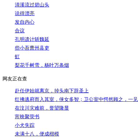
清溪流过碧山头
说得漂亮
发自内心
合议
孔明遗计斩魏延
些小吾曹州县吏
虹
梨花千树雪，杨叶万条烟
网友正在查
赴任伊始就离京，掉头南下辞圣上
红拂逃府而入其室，侠女多智；卫公室中愕然顾之，一见
在汶川灾难前，誉望隆显
宵映聚荧书
小犬失踪
未满十八，便成楷模