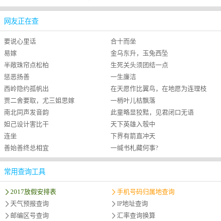
诗绝无美句，时人谓之才尽
网友正在查
要说心里话
合十而坐
易嫁
金乌东升，玉兔西坠
半敞珠帘点松柏
生死关头须团结一点
惩恶扬善
一生廉洁
西岭隐约孤帆出
在天愿作比翼鸟，在地愿为连理枝
贾二舍要取，尤三姐思嫁
一梢叶儿枯飘落
南北同声发音韵
此童略显狡黠，见君闭口无语
妲己设计害比干
天下英雄入彀中
连坐
下界有箭直冲天
善始善终总相宜
一缄书札藏何事?
常用查询工具
2017放假安排表
手机号码归属地查询
天气预报查询
IP地址查询
邮编区号查询
汇率查询换算