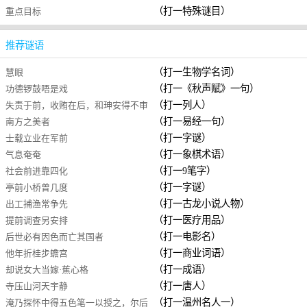
（打一特殊谜目）
重点目标
推荐谜语
（打一生物学名词）
慧眼
（打一《秋声赋》一句）
功德锣鼓唔是戏
（打一列人）
失责于前，收贿在后，和珅安得不审
（打一易经一句）
南方之美者
（打一字谜）
士载立业在军前
（打一象棋术语）
气息奄奄
（打一9笔字）
社会前进靠四化
（打一字谜）
亭前小桥曾几度
（打一古龙小说人物）
出工捕渔常争先
（打一医疗用品）
提前调查另安排
（打一电影名）
后世必有因色而亡其国者
（打一商业词语）
他年折桂步蟾宫
（打一成语）
却说女大当嫁·蕉心格
（打一唐人）
寺压山河天宇静
（打一温州名人一）
淹乃探怀中得五色笔一以授之，尔后