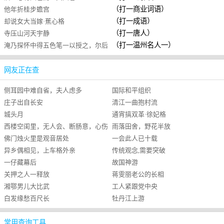
（打一商业词语）
他年折桂步蟾宫
（打一成语）
却说女大当嫁·蕉心格
（打一唐人）
寺压山河天宇静
（打一温州名人一）
淹乃探怀中得五色笔一以授之，尔后
诗绝无美句，时人谓之才尽
网友正在查
侧耳园中难自省，夫人虑多
国际和平组织
庄子出自长安
清江一曲抱村流
城头月
通宵搞双革·徐妃格
西楼空闺里，无人会、断肠意，心伤
雨落田舍，野花半放
佛门烛火里是观音居处
一会此人已十载
知音逝；这时节、念别人无依，对灯
异乡偶相见，上车格外亲
传统观念,需要突破
前、泪垂无睡时
一仔藏幕后
故国神游
关押之人一释放
蒋雯丽老公的长相
湘鄂男儿大比武
工人紧跟党中央
白发缘愁百尺长
牡丹江上游
常用查询工具