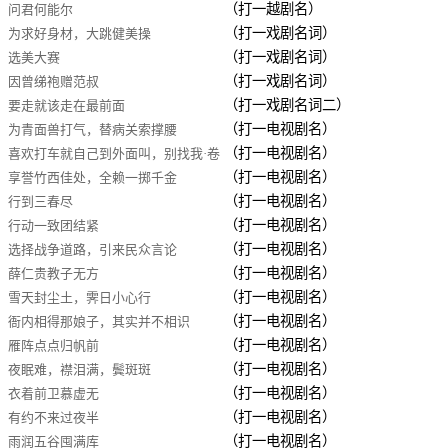
（打一越剧名）
问君何能尔
（打一戏剧名词）
为求好身材，大跳健美操
（打一戏剧名词）
选美大赛
（打一戏剧名词）
因曾绨袍赠范叔
（打一戏剧名词二）
要走就该走在最前面
（打一电视剧名）
为青面兽打气，替病关索撑腰
（打一电视剧名）
喜欢打车就自己到外面叫，别找我·卷
（打一电视剧名）
享誉竹西佳处，全赖一掷千金
帘格
（打一电视剧名）
行到三春尽
（打一电视剧名）
行动一致团结紧
（打一电视剧名）
选择战争道路，引来民众言论
（打一电视剧名）
薛仁贵教子无方
（打一电视剧名）
雪天封尘土，霁日小心行
（打一电视剧名）
衙内相得那娘子，其实并不相识
（打一电视剧名）
雁阵点点归帆前
（打一电视剧名）
夜眠难，襟泪满，鬓斑斑
（打一电视剧名）
衣着前卫慕虚无
（打一电视剧名）
有约不来过夜半
（打一电视剧名）
雨润五谷囤满库