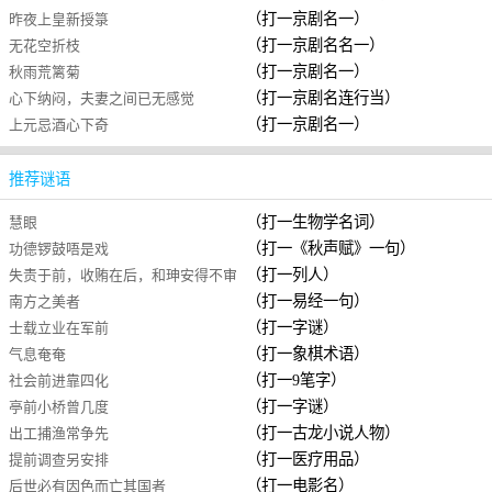
（打一京剧名一）
昨夜上皇新授箓
（打一京剧名名一）
无花空折枝
（打一京剧名一）
秋雨荒篱菊
（打一京剧名连行当）
心下纳闷，夫妻之间已无感觉
（打一京剧名一）
上元忌酒心下奇
推荐谜语
（打一生物学名词）
慧眼
（打一《秋声赋》一句）
功德锣鼓唔是戏
（打一列人）
失责于前，收贿在后，和珅安得不审
（打一易经一句）
南方之美者
（打一字谜）
士载立业在军前
（打一象棋术语）
气息奄奄
（打一9笔字）
社会前进靠四化
（打一字谜）
亭前小桥曾几度
（打一古龙小说人物）
出工捕渔常争先
（打一医疗用品）
提前调查另安排
（打一电影名）
后世必有因色而亡其国者