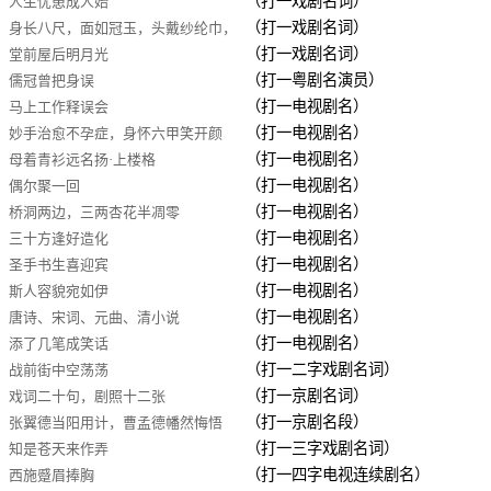
（打一戏剧名词）
人生忧患成人始
（打一戏剧名词）
身长八尺，面如冠玉，头戴纱纶巾，
（打一戏剧名词）
堂前屋后明月光
身披鹤氅
（打一粤剧名演员）
儒冠曾把身误
（打一电视剧名）
马上工作释误会
（打一电视剧名）
妙手治愈不孕症，身怀六甲笑开颜
（打一电视剧名）
母着青衫远名扬·上楼格
（打一电视剧名）
偶尔聚一回
（打一电视剧名）
桥洞两边，三两杏花半凋零
（打一电视剧名）
三十方逢好造化
（打一电视剧名）
圣手书生喜迎宾
（打一电视剧名）
斯人容貌宛如伊
（打一电视剧名）
唐诗、宋词、元曲、清小说
（打一电视剧名）
添了几笔成笑话
（打一二字戏剧名词）
战前街中空荡荡
（打一京剧名词）
戏词二十句，剧照十二张
（打一京剧名段）
张翼德当阳用计，曹孟德幡然悔悟
（打一三字戏剧名词）
知是苍天来作弄
（打一四字电视连续剧名）
西施蹙眉捧胸