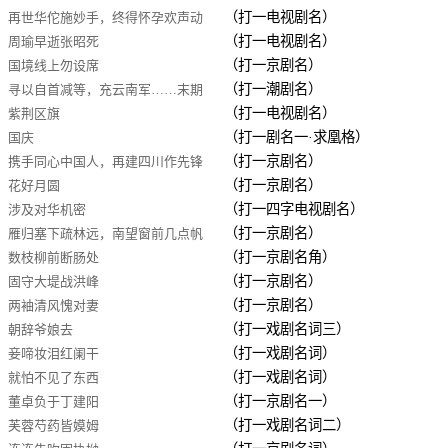
（打一电视剧名）
再世华佗施妙手，终得怀孕欢声动
（打一电视剧名）
周瑜早逝张昭死
（打一京剧名）
国境线上勿设席
（打一潮剧名）
寻以自首减等，充云南军……末期
（打一电视剧名）
紫荆区旗
年，援赦而还
（打一剧名一·求凰格）
国庆
（打一京剧名）
携手同心中国人，再建四川作先锋
（打一京剧名）
花好月圆
（打一四字电视剧名）
涉及对华机密
（打一京剧名）
雁归塞下疏林远，南望窗前几点帆
（打一京剧名角）
数枝柳前断肠处
（打一京剧名）
固守大堤战洪峰
（打一京剧名）
两袖清风愧对妻
（打一戏剧名词三）
朝辞爷娘去
（打一戏剧名词）
妾啼妆泪红阑干
（打一戏剧名词）
就怕不见了东西
（打一京剧名一）
董卓负于丁建阳
（打一戏剧名词二）
芙蓉芍药皆嫫姆