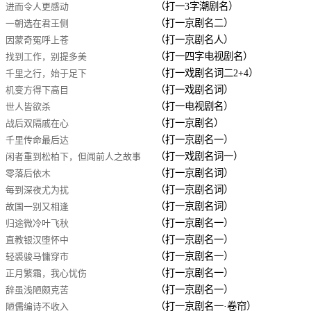
（打一3字潮剧名）
进而令人更感动
（打一京剧名二）
一朝选在君王侧
（打一京剧名人）
因蒙奇冤呼上苍
（打一四字电视剧名）
找到工作，别提多美
（打一戏剧名词二2+4）
千里之行，始于足下
（打一戏剧名词）
机变方得下高目
（打一电视剧名）
世人皆欲杀
（打一京剧名）
战后双隔戚在心
（打一京剧名一）
千里传命最后达
（打一戏剧名词一）
闲者重到松柏下，但闻前人之故事
（打一京剧名词）
零落后依木
（打一京剧名词）
每到深夜尤为扰
（打一京剧名词）
故国一别又相逢
（打一京剧名一）
归途微冷叶飞秋
（打一京剧名一）
直教银汉堕怀中
（打一京剧名一）
轻裘骏马慵穿市
（打一京剧名一）
正月繁霜，我心忧伤
（打一京剧名一）
辞虽浅陋颇克苦
（打一京剧名一·卷帘）
陋儒编诗不收入