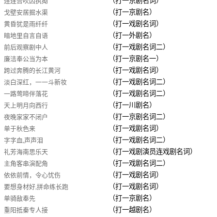
（打一京剧名词）
连连告吹因执拗
（打一京剧名）
戈壁安居掘水渠
（打一戏剧名词）
黄昏犹是雨纤纤
（打一外剧名）
暗地里自言自语
（打一戏剧名词二）
前后观察剧中人
（打一京剧名一）
廉洁奉公当为本
（打一戏剧名词）
跨过奔腾的长江黄河
（打一戏剧名词二）
淡白深红，一一斗新妆
（打一戏剧名词二）
一路莺啼伴落花
（打一川剧名）
天上明月向西行
（打一京剧名词二）
夜晚家家不闭户
（打一戏剧名词）
单于秋色来
（打一戏剧名词二）
字字血,声声泪
（打一戏剧演员连戏剧名词）
礼芳海南思乐天
（打一戏剧名词二）
主角客串演配角
（打一戏剧名词）
依依前情，令心忧伤
（打一戏剧名词）
要想身材好,拼命练长跑
（打一京剧名）
单骑敌奉先
（打一越剧名）
重阳抵秦专人接