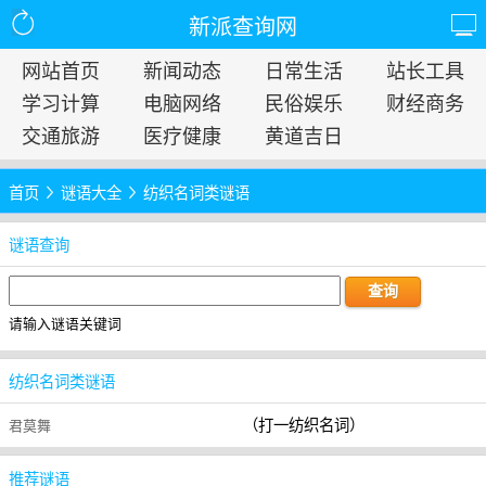
新派查询网
网站首页
新闻动态
日常生活
站长工具
学习计算
电脑网络
民俗娱乐
财经商务
交通旅游
医疗健康
黄道吉日
首页
谜语大全
纺织名词类谜语
谜语查询
请输入谜语关键词
纺织名词类谜语
（打一纺织名词）
君莫舞
推荐谜语