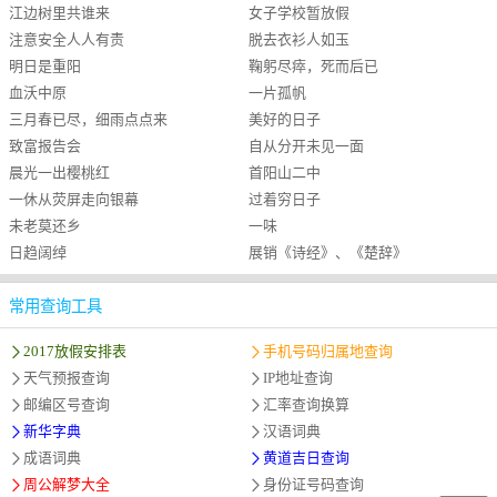
江边树里共谁来
女子学校暂放假
注意安全人人有责
脱去衣衫人如玉
明日是重阳
鞠躬尽瘁，死而后已
血沃中原
一片孤帆
三月春已尽，细雨点点来
美好的日子
致富报告会
自从分开未见一面
晨光一出樱桃红
首阳山二中
一休从荧屏走向银幕
过着穷日子
未老莫还乡
一味
日趋阔绰
展销《诗经》、《楚辞》
常用查询工具
2017放假安排表
手机号码归属地查询
天气预报查询
IP地址查询
邮编区号查询
汇率查询换算
新华字典
汉语词典
成语词典
黄道吉日查询
周公解梦大全
身份证号码查询