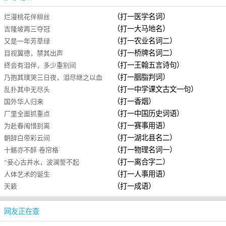
（打一医学名词）
烂漫桃花伴柳丝
（打一大马地名）
吉隆坡再三夺冠
（打一农业名词二）
又是一年芳草绿
（打一桥牌名词二）
目视翼德，禁其出声
（打一王翰五言诗句）
终会有泪伴，多少重别间
（打一胭脂判词）
乃抱其璞哭三日夜，泪尽继之以血
（打一中学课文古文一句）
乱扑其中无尽头
（打一香烟）
国外华人归来
（打一中国历史词语）
厂里全面抓重点
（打一赛事用语）
为赴春闱惜别离
（打一湖北县名二）
朝辞白帝彩云间
（打一物理名词一）
十觞亦不醉·卷帘格
（打一离合字二）
“妾心古井水，波澜誓不起
（打一人事用语）
人体艺术的诞生
（打一成语）
天簌
网友正在查