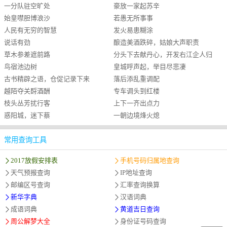
一分队驻空旷处
豪放一家起苏辛
始皇噤胆博浪沙
若愚无所事事
人民有无穷的智慧
发火易患糊涂
说话有劲
酿造美酒跌碎，姑娘大声职责
草木参差遮前路
分头下去献丹心，开发右江企人归
鸟宿池边树
皇城呼声起，举目尽悲凄
古书精辟之语，仓促记录下来
落后添乱重调配
越陌夺关酹酒酬
专车调头到红楼
枝头丛芳扰行客
上下一齐出点力
惑阳城，迷下蔡
一朝边境烽火熄
常用查询工具
2017放假安排表
手机号码归属地查询
天气预报查询
IP地址查询
邮编区号查询
汇率查询换算
新华字典
汉语词典
成语词典
黄道吉日查询
周公解梦大全
身份证号码查询