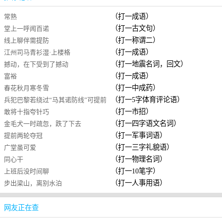
（打一成语）
常熟
（打一古文句）
堂上一呼闻百诺
（打一称谓二）
线上聊伴需提防
（打一成语）
江州司马青衫湿·上楼格
（打一地震名词，回文）
撼动，在下受到了撼动
（打一成语）
富裕
（打一中成药）
春花秋月寒冬雪
（打一5字体育评论语）
兵犯巴黎若绕过“马其诺防线”可提前
（打一市招）
敢将十指夸针巧
入境也。
（打一四字语文名词）
金毛犬一时疏忽，跌了下去
（打一军事词语）
提前两轮夺冠
（打一三字礼貌语）
广堂虽可爱
（打一物理名词）
同心干
（打一10笔字）
上班后没时间聊
（打一人事用语）
步出梁山，离别水泊
网友正在查