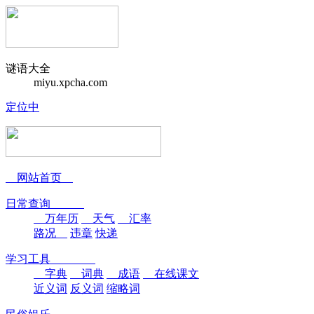
谜语大全
miyu.xpcha.com
定位中
网站首页
日常查询
万年历
天气
汇率
路况
违章
快递
学习工具
字典
词典
成语
在线课文
近义词
反义词
缩略词