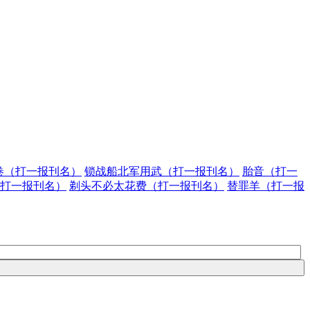
卷（打一报刊名）
锁战船北军用武（打一报刊名）
胎音（打一
打一报刊名）
剃头不必太花费（打一报刊名）
替罪羊（打一报