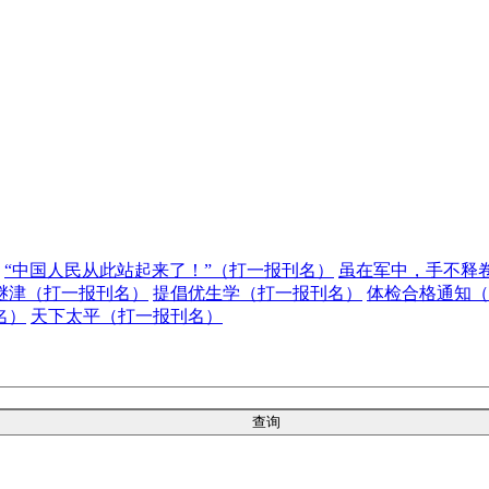
“中国人民从此站起来了！”（打一报刊名）
虽在军中，手不释
谜津（打一报刊名）
提倡优生学（打一报刊名）
体检合格通知（
名）
天下太平（打一报刊名）