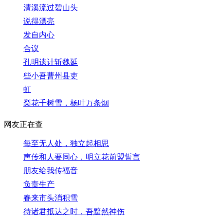
清溪流过碧山头
说得漂亮
发自内心
合议
孔明遗计斩魏延
些小吾曹州县吏
虹
梨花千树雪，杨叶万条烟
网友正在查
每至无人处，独立起相思
声传和人要同心，明立花前盟誓言
朋友给我传福音
负责生产
春来市头消积雪
待诸君抵达之时，吾黯然神伤