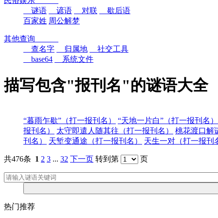
民俗娱乐
谜语
谚语
对联
歇后语
百家姓
周公解梦
其他查询
查名字
归属地
社交工具
base64
系统文件
描写包含"报刊名"的谜语大全
“暮雨乍歇”（打一报刊名）
“天地一片白”（打一报刊名）
报刊名）
太守即遣人随其往（打一报刊名）
桃花渡口解
刊名）
天堑变通途（打一报刊名）
天生一对（打一报刊
共476条
1
2
3
...
32
下一页
转到第
页
热门推荐