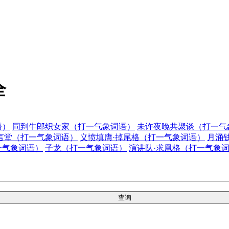
全
语）
同到牛郎织女家（打一气象词语）
未许夜晚共聚谈（打一气
言堂（打一气象词语）
义愤填膺·掉尾格（打一气象词语）
月涌
一气象词语）
子龙（打一气象词语）
演讲队·求凰格（打一气象