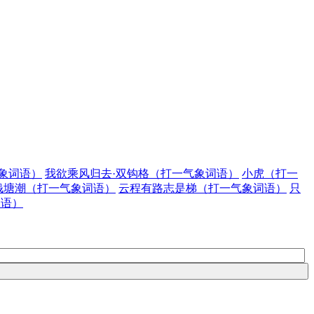
象词语）
我欲乘风归去·双钩格（打一气象词语）
小虎（打一
钱塘潮（打一气象词语）
云程有路志是梯（打一气象词语）
只
词语）