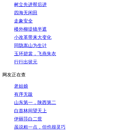
树立先进帮后进
四海无闲田
走象安全
楼外柳堤镜半遮
小改革带来大变化
同隐嵩山为生计
玉环碧裳，飞燕朱衣
行行出状元
网友正在查
老姑娘
有序无跋
山东第一，陕西第二
白首林间望天上
伊丽莎白二世
虽说粗一点，但也很灵巧