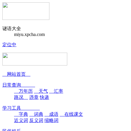
谜语大全
miyu.xpcha.com
定位中
网站首页
日常查询
万年历
天气
汇率
路况
违章
快递
学习工具
字典
词典
成语
在线课文
近义词
反义词
缩略词