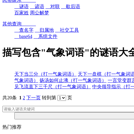
民俗娱乐
谜语
谚语
对联
歇后语
百家姓
周公解梦
其他查询
查名字
归属地
社交工具
base64
系统文件
描写包含"气象词语"的谜语大
天下当三分（打一气象词语）
天下一盘棋（打一气象词
气象词语）
扬汤如何止沸（打一气象词语）
一言堂变群
见飞流直下三千尺（打一气象词语）
中央领导指示（打
共20条
1
2
下一页
转到第
页
热门推荐