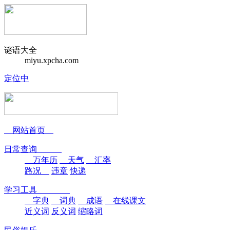
谜语大全
miyu.xpcha.com
定位中
网站首页
日常查询
万年历
天气
汇率
路况
违章
快递
学习工具
字典
词典
成语
在线课文
近义词
反义词
缩略词