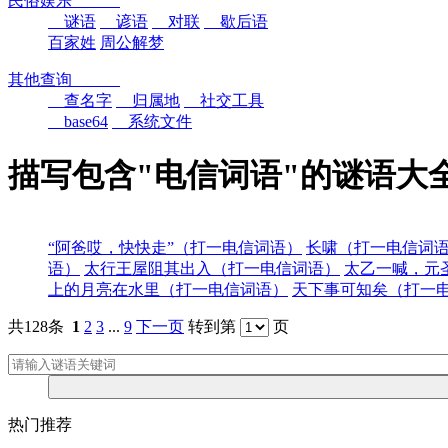
民俗娱乐
谜语
谚语
对联
歇后语
百家姓
周公解梦
其他查询
查名字
归属地
社交工具
base64
系统文件
描写包含"电信词语"的谜语大
“阿爸哎，快快走”（打一电信词语）
长啸（打一电信词
语）
太行王屋阻其出入（打一电信词语）
太乙一喊，元
上的月亮在水里（打一电信词语）
天下事可知矣（打一
共128条
1
2
3
...
9
下一页
转到第
页
热门推荐