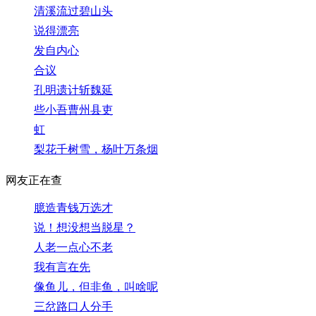
清溪流过碧山头
说得漂亮
发自内心
合议
孔明遗计斩魏延
些小吾曹州县吏
虹
梨花千树雪，杨叶万条烟
网友正在查
臆造青钱万选才
说！想没想当脱星？
人老一点心不老
我有言在先
像鱼儿，但非鱼，叫啥呢
三岔路口人分手