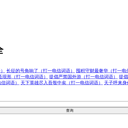
全
语）
长征的号角响了（打一电信词语）
囤积守财最奢华（打一电
圣现形（打一电信词语）
提倡严禁国外游（打一电信词语）
提倡
电信词语）
天下英雄尽入吾彀中矣（打一电信词语）
天子呼来身