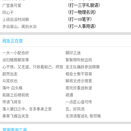
（打一三字礼貌语）
广堂虽可爱
（打一物理名词）
同心干
（打一10笔字）
上班后没时间聊
（打一人事用语）
步出梁山，离别水泊
网友正在查
一大一小配合好
脚印之迷
淡扫蛾眉朝至尊
絮絮频吹枕边风
心不悟，又无道，只依着妲己，终毁
龙王队踊跃参加棋赛
超然出走
相会士衡不容易
于一旦
众宾欢也
聊将文虎示情意
落叶·白头格
意托珍重送秋波
拓跋之后继前统
疏通
传语飞将军
一点匠心道可传
落人窠臼之中，言多奉承之意
瓦，好风流
奏章飞报边关急
无须请客送礼·卷帘格
常用查询工具