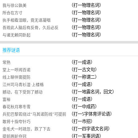
（打一物理名词）
我与徐公孰美
（打一物理名词）
所合在方寸
（打一物理名词）
执手相看泪眼，竟无语凝咽
（打一物理名词）
吾观此人脑后有反骨，久后必反
（打一物理名词）
与诸无赖同卧起
推荐谜语
（打一成语）
常熟
（打一古文句）
堂上一呼闻百诺
（打一称谓二）
线上聊伴需提防
（打一成语）
江州司马青衫湿·上楼格
（打一地震名词，回文）
撼动，在下受到了撼动
（打一成语）
富裕
（打一中成药）
春花秋月寒冬雪
（打一5字体育评论语）
兵犯巴黎若绕过“马其诺防线”可提前
（打一市招）
敢将十指夸针巧
入境也。
（打一四字语文名词）
金毛犬一时疏忽，跌了下去
（打一军事词语）
提前两轮夺冠