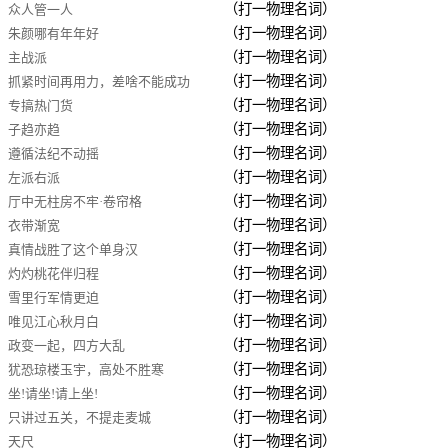
（打一物理名词）
众人管一人
（打一物理名词）
朱颜哪有年年好
（打一物理名词）
主战派
（打一物理名词）
抓紧时间再用力，差啥不能成功
（打一物理名词）
专搞热门货
（打一物理名词）
子趋亦趋
（打一物理名词）
遵循法纪不动摇
（打一物理名词）
左派右派
（打一物理名词）
厅中无柱房不牢·卷帘格
（打一物理名词）
衣带渐宽
（打一物理名词）
真情战胜了这个单身汉
（打一物理名词）
灼灼桃花伴归程
（打一物理名词）
雪里行军情更迫
（打一物理名词）
唯见江心秋月白
（打一物理名词）
政变一起，四方大乱
（打一物理名词）
犹恐琼楼玉宇，高处不胜寒
（打一物理名词）
坐!请坐!请上坐!
（打一物理名词）
只讲过五关，不提走麦城
（打一物理名词）
天尺