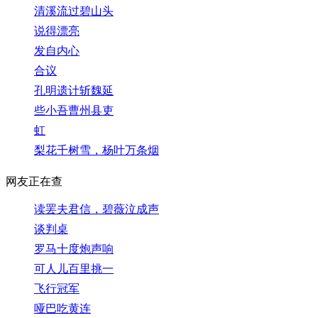
清溪流过碧山头
说得漂亮
发自内心
合议
孔明遗计斩魏延
些小吾曹州县吏
虹
梨花千树雪，杨叶万条烟
网友正在查
读罢夫君信，碧薇泣成声
谈判桌
罗马十度炮声响
可人儿百里挑一
飞行冠军
哑巴吃黄连