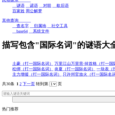
民俗娱乐
谜语
谚语
对联
歇后语
百家姓
周公解梦
其他查询
查名字
归属地
社交工具
base64
系统文件
描写包含"国际名词"的谜语大
土豪（打一国际名词）
万里江山万里营·掉首格（打一国
松绑（打一国际名词）
炎夏（打一国际名词）
一块表（
主力增援（打一国际名词）
只许州官放火（打一国际名
共30条
1
2
下一页
转到第
页
热门推荐