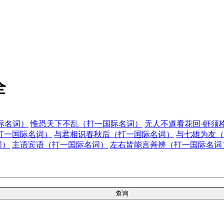
全
际名词）
惟恐天下不乱（打一国际名词）
无人不道看花回·虾须
打一国际名词）
与君相识春秋后（打一国际名词）
与七雄为友（
词）
主语宾语（打一国际名词）
左右皆能言善辨（打一国际名词