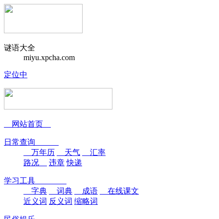
谜语大全
miyu.xpcha.com
定位中
网站首页
日常查询
万年历
天气
汇率
路况
违章
快递
学习工具
字典
词典
成语
在线课文
近义词
反义词
缩略词